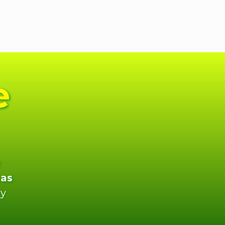
e
pas
 y