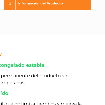
Información del Producto
y
 congelado estable
d permanente del producto sin
emporadas.
pido
il que optimiza tiempos y mejora la