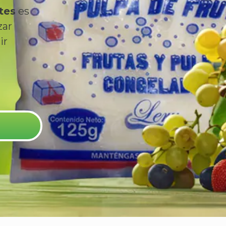
tes
es
zar
ir