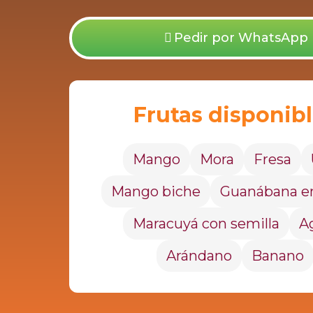
Pedir por WhatsApp
Frutas disponib
Mango
Mora
Fresa
Mango biche
Guanábana e
Maracuyá con semilla
A
Arándano
Banano