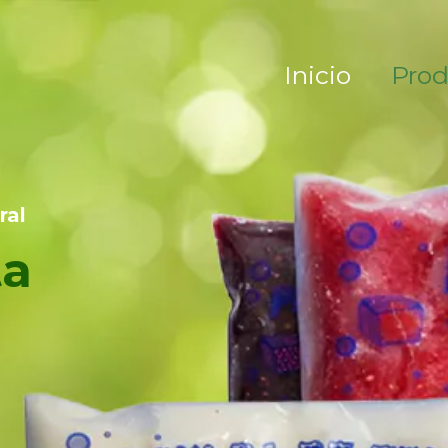
Inicio
Prod
ral
ta