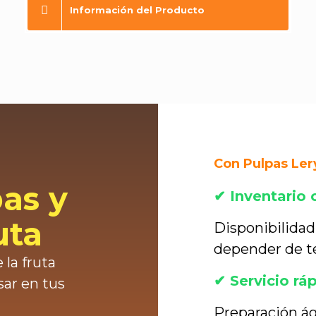
Información del Producto
Con Pulpas Ler
as y
✔ Inventario
uta
Disponibilida
depender de t
 la fruta
✔ Servicio rá
sar en tus
Preparación ág