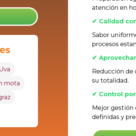
atención en ho
✔ Calidad co
Sabor uniforme
procesos estan
les
✔ Aprovecham
Uva
Reducción de d
su totalidad.
n mota
✔ Control por
graz
Mejor gestión
definidas y pre